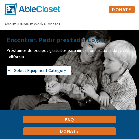
DONATE
About Us
How It Works
Contact
Encontrar. Pedir prestado. Lograr.
Préstamos de equipos gratuitos para niños con discapacidades en
California
Select Equipment Category
FAQ
DONATE